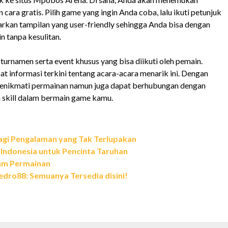
ara gratis. Pilih game yang ingin Anda coba, lalu ikuti petunjuk
an tampilan yang user-friendly sehingga Anda bisa dengan
 tanpa kesulitan.
turnamen serta event khusus yang bisa diikuti oleh pemain.
 informasi terkini tentang acara-acara menarik ini. Dengan
menikmati permainan namun juga dapat berhubungan dengan
n skill dalam bermain game kamu.
agi Pengalaman yang Tak Terlupakan
Indonesia untuk Pencinta Taruhan
lam Permainan
dro88: Semuanya Tersedia disini!