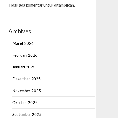
Tidak ada komentar untuk ditampilkan.
Archives
Maret 2026
Februari 2026
Januari 2026
Desember 2025
November 2025
Oktober 2025
September 2025