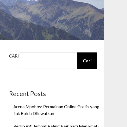
CARI
Cari
Recent Posts
Arena Mpobos: Permainan Online Gratis yang
Tak Boleh Dilewatkan
Pedro 88: Tempat Paling Baik bagi Menikmati