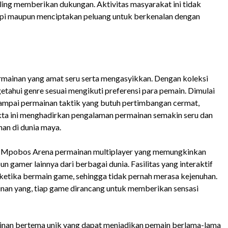
aling memberikan dukungan. Aktivitas masyarakat ini tidak
api maupun menciptakan peluang untuk berkenalan dengan
mainan yang amat seru serta mengasyikkan. Dengan koleksi
etahui genre sesuai mengikuti preferensi para pemain. Dimulai
sampai permainan taktik yang butuh pertimbangan cermat,
akta ini menghadirkan pengalaman permainan semakin seru dan
an di dunia maya.
na Mpobos Arena permainan multiplayer yang memungkinkan
 gamer lainnya dari berbagai dunia. Fasilitas yang interaktif
 ketika bermain game, sehingga tidak pernah merasa kejenuhan.
nan yang, tiap game dirancang untuk memberikan sensasi
inan bertema unik yang dapat menjadikan pemain berlama-lama