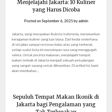
Menjelajahi Jakarta: 10 Kuliner
yang Harus Dicoba
Posted on
September 6, 2025
by
admin
Jakarta, yang merupakan ibukota Indonesia, menawarkan
keragaman kuliner yang luar biasa. Dari kedai sederhana
di sisi jalan sampai restoran kelas atas yang terkenal,
setiap sudut kota ini menyimpan rasa yang menggugah
selera. Untuk pecinta makanan, menjelajahi tempat
makan terbaik di Jakarta menjadi sebuah petualangan
yang sangat sayang untuk dilewatkan. Di artikel ini, kami
akan membahas…
Sepuluh Tempat Makan Ikonik di
Jakarta bagi Pengalaman yang
Tak Terlupakan