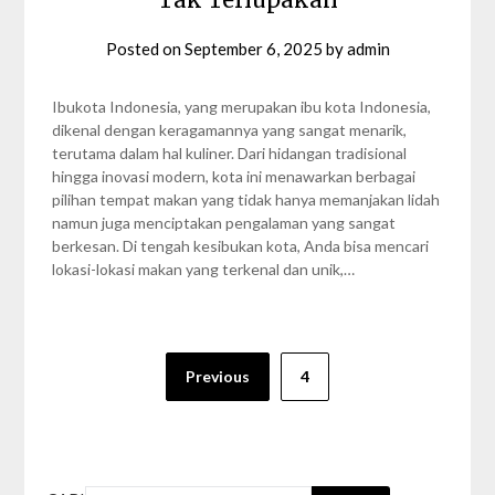
Posted on
September 6, 2025
by
admin
Ibukota Indonesia, yang merupakan ibu kota Indonesia,
dikenal dengan keragamannya yang sangat menarik,
terutama dalam hal kuliner. Dari hidangan tradisional
hingga inovasi modern, kota ini menawarkan berbagai
pilihan tempat makan yang tidak hanya memanjakan lidah
namun juga menciptakan pengalaman yang sangat
berkesan. Di tengah kesibukan kota, Anda bisa mencari
lokasi-lokasi makan yang terkenal dan unik,…
Paginasi
Previous
4
pos