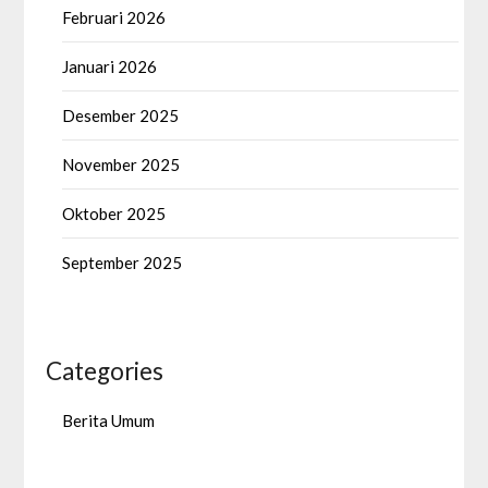
Februari 2026
Januari 2026
Desember 2025
November 2025
Oktober 2025
September 2025
Categories
Berita Umum