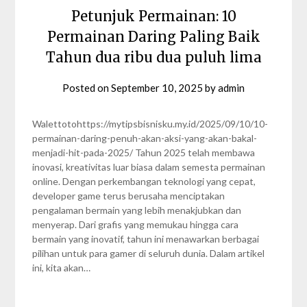
Petunjuk Permainan: 10
Permainan Daring Paling Baik
Tahun dua ribu dua puluh lima
Posted on
September 10, 2025
by
admin
Walettotohttps://mytipsbisnisku.my.id/2025/09/10/10-
permainan-daring-penuh-akan-aksi-yang-akan-bakal-
menjadi-hit-pada-2025/ Tahun 2025 telah membawa
inovasi, kreativitas luar biasa dalam semesta permainan
online. Dengan perkembangan teknologi yang cepat,
developer game terus berusaha menciptakan
pengalaman bermain yang lebih menakjubkan dan
menyerap. Dari grafis yang memukau hingga cara
bermain yang inovatif, tahun ini menawarkan berbagai
pilihan untuk para gamer di seluruh dunia. Dalam artikel
ini, kita akan…