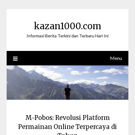
Skip
to
content
kazan1000.com
Informasi Berita Terkini dan Terbaru Hari Ini
Menu
M-Pobos: Revolusi Platform
Permainan Online Terpercaya di