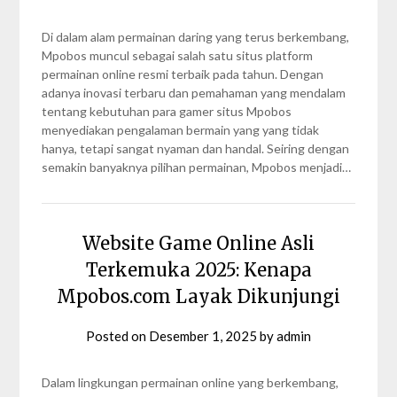
Di dalam alam permainan daring yang terus berkembang,
Mpobos muncul sebagai salah satu situs platform
permainan online resmi terbaik pada tahun. Dengan
adanya inovasi terbaru dan pemahaman yang mendalam
tentang kebutuhan para gamer situs Mpobos
menyediakan pengalaman bermain yang yang tidak
hanya, tetapi sangat nyaman dan handal. Seiring dengan
semakin banyaknya pilihan permainan, Mpobos menjadi…
Website Game Online Asli
Terkemuka 2025: Kenapa
Mpobos.com Layak Dikunjungi
Posted on
Desember 1, 2025
by
admin
Dalam lingkungan permainan online yang berkembang,