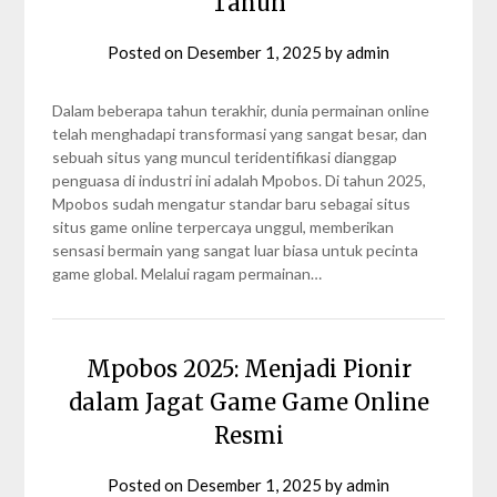
Tahun
Posted on
Desember 1, 2025
by
admin
Dalam beberapa tahun terakhir, dunia permainan online
telah menghadapi transformasi yang sangat besar, dan
sebuah situs yang muncul teridentifikasi dianggap
penguasa di industri ini adalah Mpobos. Di tahun 2025,
Mpobos sudah mengatur standar baru sebagai situs
situs game online terpercaya unggul, memberikan
sensasi bermain yang sangat luar biasa untuk pecinta
game global. Melalui ragam permainan…
Mpobos 2025: Menjadi Pionir
dalam Jagat Game Game Online
Resmi
Posted on
Desember 1, 2025
by
admin