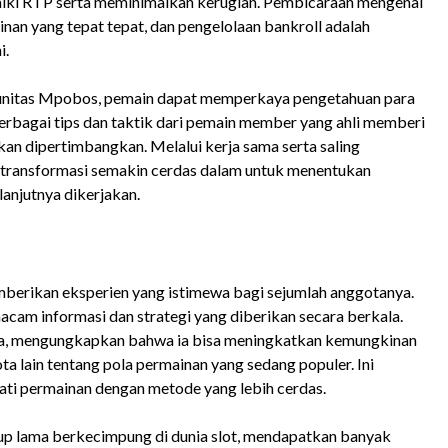
ki RTP serta meminimalkan kerugian. Pembicaraan mengenai
nan yang tepat tepat, dan pengelolaan bankroll adalah
i.
unitas Mpobos, pemain dapat memperkaya pengetahuan para
Berbagai tips dan taktik dari pemain member yang ahli memberi
kan dipertimbangkan. Melalui kerja sama serta saling
rtransformasi semakin cerdas dalam untuk menentukan
anjutnya dikerjakan.
rikan eksperien yang istimewa bagi sejumlah anggotanya.
cam informasi dan strategi yang diberikan secara berkala.
ina, mengungkapkan bahwa ia bisa meningkatkan kemungkinan
a lain tentang pola permainan yang sedang populer. Ini
ti permainan dengan metode yang lebih cerdas.
kup lama berkecimpung di dunia slot, mendapatkan banyak