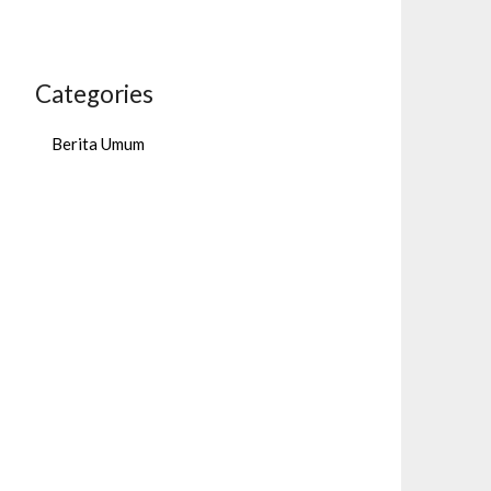
Categories
Berita Umum