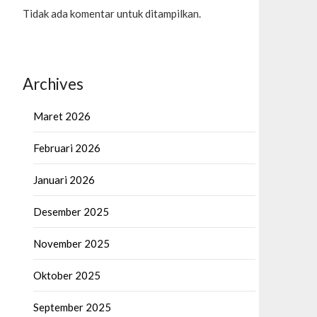
Tidak ada komentar untuk ditampilkan.
Archives
Maret 2026
Februari 2026
Januari 2026
Desember 2025
November 2025
Oktober 2025
September 2025