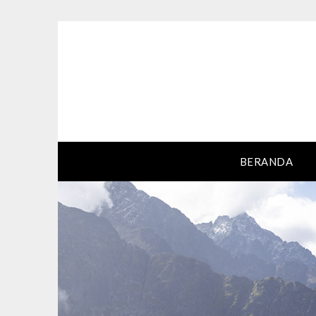
Skip
to
content
BERANDA