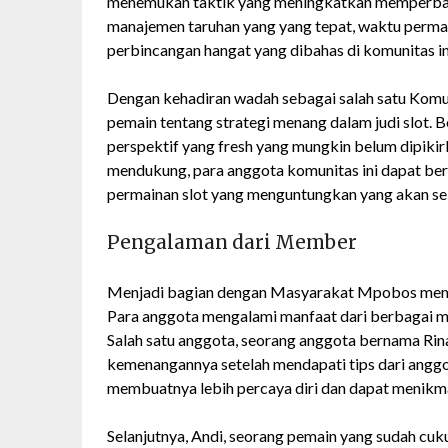
menemukan taktik yang meningkatkan memperbai
manajemen taruhan yang yang tepat, waktu permai
perbincangan hangat yang dibahas di komunitas in
Dengan kehadiran wadah sebagai salah satu Kom
pemain tentang strategi menang dalam judi slot. 
perspektif yang fresh yang mungkin belum dipikir
mendukung, para anggota komunitas ini dapat be
permainan slot yang menguntungkan yang akan sel
Pengalaman dari Member
Menjadi bagian dengan Masyarakat Mpobos membe
Para anggota mengalami manfaat dari berbagai ma
Salah satu anggota, seorang anggota bernama R
kemenangannya setelah mendapati tips dari anggot
membuatnya lebih percaya diri dan dapat menikma
Selanjutnya, Andi, seorang pemain yang sudah cu