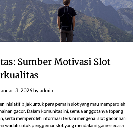
as: Sumber Motivasi Slot
rkualitas
Januari 3, 2026
by
admin
inisiatif bijak untuk para pemain slot yang mau memperoleh
mainan gacor. Dalam komunitas ini, semua anggotanya topang
n, serta memperoleh informasi terkini mengenai slot gacor hari
 dan wadah untuk penggemar slot yang mendalami game secara