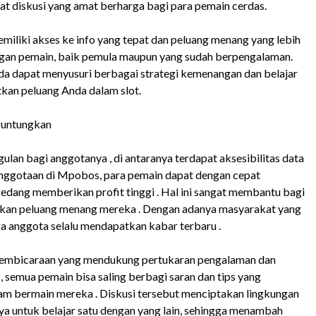
t diskusi yang amat berharga bagi para pemain cerdas.
liki akses ke info yang tepat dan peluang menang yang lebih
angan pemain, baik pemula maupun yang sudah berpengalaman.
Anda dapat menyusuri berbagai strategi kemenangan dan belajar
tkan peluang Anda dalam slot.
guntungkan
n bagi anggotanya , di antaranya terdapat aksesibilitas data
keanggotaan di Mpobos, para pemain dapat dengan cepat
dang memberikan profit tinggi . Hal ini sangat membantu bagi
tkan peluang menang mereka . Dengan adanya masyarakat yang
gga anggota selalu mendapatkan kabar terbaru .
pembicaraan yang mendukung pertukaran pengalaman dan
 semua pemain bisa saling berbagi saran dan tips yang
m bermain mereka . Diskusi tersebut menciptakan lingkungan
a untuk belajar satu dengan yang lain, sehingga menambah