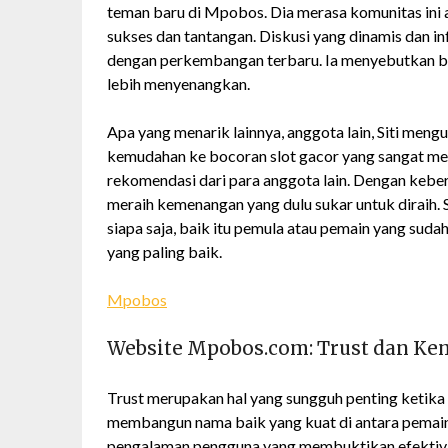
teman baru di Mpobos. Dia merasa komunitas ini 
sukses dan tantangan. Diskusi yang dinamis dan i
dengan perkembangan terbaru. Ia menyebutkan 
lebih menyenangkan.
Apa yang menarik lainnya, anggota lain, Siti m
kemudahan ke bocoran slot gacor yang sangat me
rekomendasi dari para anggota lain. Dengan kebe
meraih kemenangan yang dulu sukar untuk diraih.
siapa saja, baik itu pemula atau pemain yang sud
yang paling baik.
Mpobos
Website Mpobos.com: Trust dan K
Trust merupakan hal yang sungguh penting ketika
membangun nama baik yang kuat di antara pemain 
pengalaman pengguna yang membuktikan efektivitas